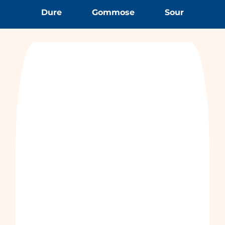
Dure
Gommose
Sour