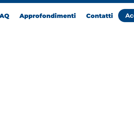
Ac
FAQ
Approfondimenti
Contatti
 fredda
e
iscaldare il latte