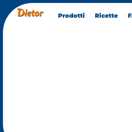
Prodotti
Ricette
Dolci senza Cottura
Cheesecake
con pesche 
mandorle
Preparazione: 25 min
Cottura: pochi minuti per r