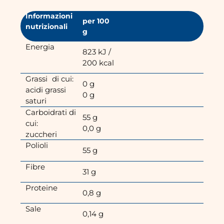
Informazioni
per 100
nutrizionali
g
Energia
823 kJ /
200 kcal
Grassi di cui:
0 g
acidi grassi
0 g
saturi
Carboidrati di
55 g
cui:
0,0 g
zuccheri
Polioli
55 g
Fibre
31 g
Proteine
0,8 g
Sale
0,14 g