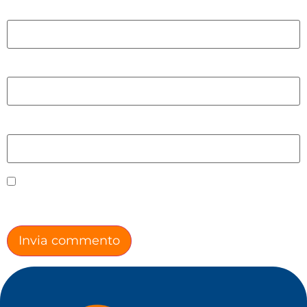
Nome
*
Email
*
Sito web
Salva il mio nome, email e sito web in questo
browser per la prossima volta che commento.