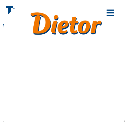
Tropical
Lascia un commento
Il tuo indirizzo email non sarà pubblicato.
I
campi obbligatori sono contrassegnati
*
Commento
*