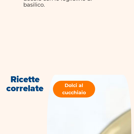
basilico.
Ricette
correlate
Dolci al
cucchiaio